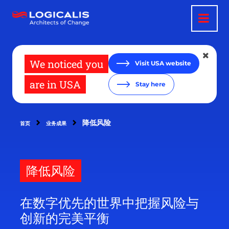
跳
转
到
主
要
内
容
We noticed you
Visit USA website
are in USA
Stay here
降低风险
首页
业务成果
降低风险
在数字优先的世界中把握风险与
创新的完美平衡