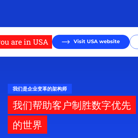
ou are in USA
Visit USA website