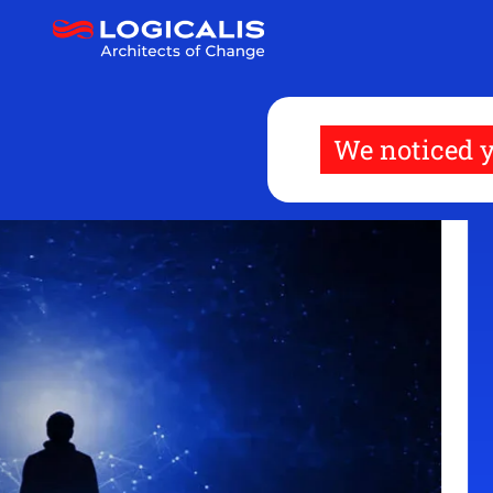
跳
转
到
主
要
内
容
We noticed y
我们是企业变革的架构师
我们帮助客户制胜数字优先
的世界