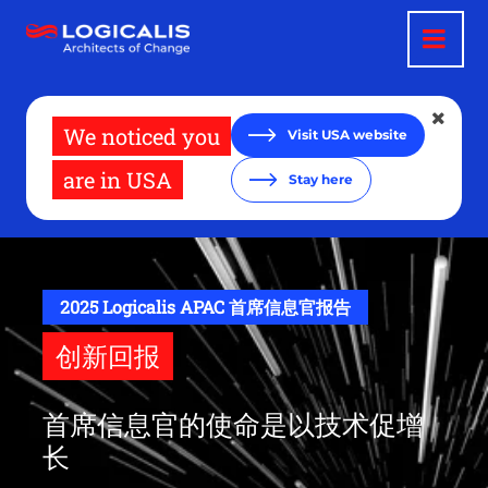
跳
转
到
主
要
内
容
We noticed you
Visit USA website
are in USA
Stay here
2025 Logicalis APAC 首席信息官报告
创新回报
首席信息官的使命是以技术促增
长